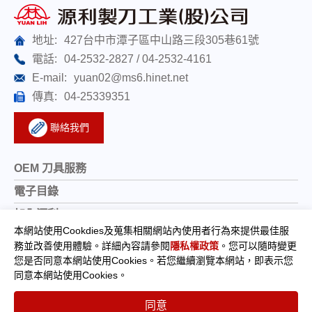
地址:
427台中市潭子區中山路三段305巷61號
電話:
04-2532-2827
04-2532-4161
E-mail:
yuan02@ms6.hinet.net
傳真:
04-25339351
聯絡我們
OEM 刀具服務
電子目錄
加入源利
本網站使用Cookdies及蒐集相關網站內使用者行為來提供最佳服
關於我們
務並改善使用體驗。詳細內容請參閱
隱私權政策
。您可以隨時變更
產業刀具製造
您是否同意本網站使用Cookies。若您繼續瀏覽本網站，即表示您
同意本網站使用Cookies。
規格品介紹
裁紙刀
同意
產品篩選