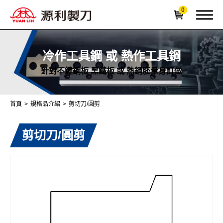
0
冷作工具鋼 或 熱作工具鋼
針對不鏽鋼板 黑鐵板 或 熱鋼胚量身訂做
關於我們
首頁
規格品介紹
剪切刀/圓剪
OEM 刀具服務
剪切刀/圓剪
產業刀具製造
規格品介紹
全部
裁紙刀