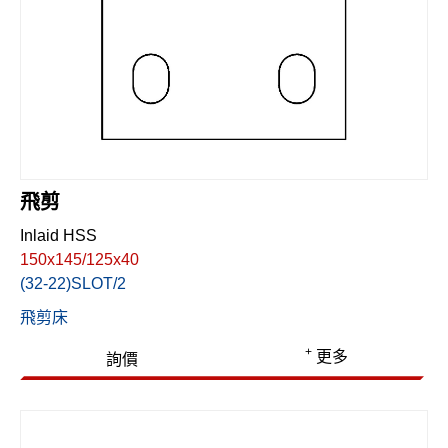
剪切刀/圓剪
木工刀
包裝刀具
薄膜＆銅箔分條刀
粉碎刀
飛剪
Inlaid HSS
大圓切刀
150x145/125x40
(32-22)SLOT/2
食品切刀
飛剪床
聯絡我們
+
更多
詢價
繁體中文