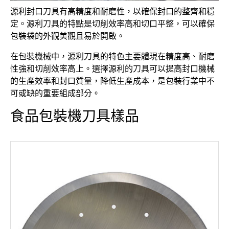
木工機刀具
源利封口刀具有高精度和耐磨性，以確保封口的整齊和穩
定。源利刀具的特點是切削效率高和切口平整，可以確保
食品包裝機刀具
包裝袋的外觀美觀且易於開啟。
橡塑膠機械刀具
在包裝機械中，源利刀具的特色主要體現在精度高、耐磨
性強和切削效率高上。選擇源利的刀具可以提高封口機械
電子及光學產業刀具
的生產效率和封口質量，降低生產成本，是包裝行業中不
可或缺的重要組成部分。
規格品介紹
食品包裝機刀具樣品
聯絡我們
繁體中文
English