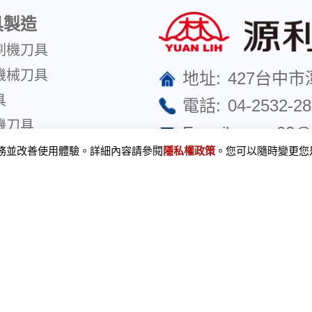
具製造
刷機刀具
機械刀具
地址:
427台中市
具
電話:
04-2532-2
機刀具
E-mail:
yuan02@m
械刀具
服務並改善使用體驗。詳細內容請參閱
隱私權政策
。您可以隨時變更您是
傳真:
04-253393
學產業刀具
聯絡我們